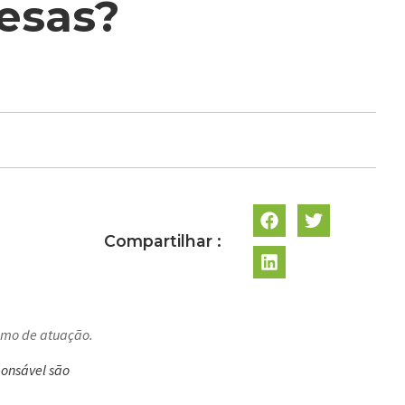
esas?
Compartilhar :
amo de atuação.
ponsável são