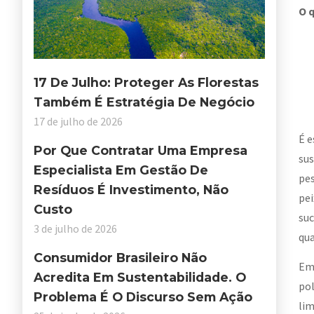
O 
17 De Julho: Proteger As Florestas
Também É Estratégia De Negócio
17 de julho de 2026
É e
Por Que Contratar Uma Empresa
sus
Especialista Em Gestão De
pes
Resíduos É Investimento, Não
pei
Custo
suc
3 de julho de 2026
qua
Consumidor Brasileiro Não
Em 
Acredita Em Sustentabilidade. O
pol
Problema É O Discurso Sem Ação
li