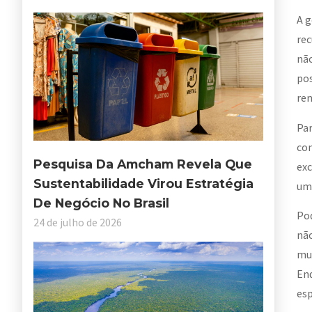
A g
rec
não
pos
ren
Par
con
Pesquisa Da Amcham Revela Que
exc
Sustentabilidade Virou Estratégia
um 
De Negócio No Brasil
Pod
24 de julho de 2026
não
mui
Enq
esp