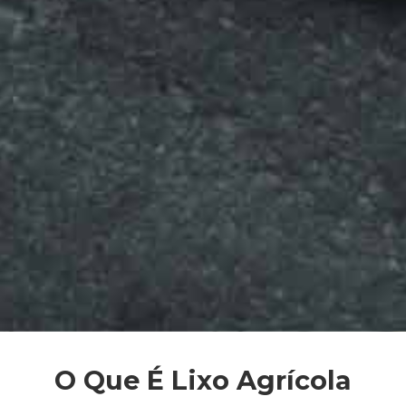
O Que É Lixo Agrícola