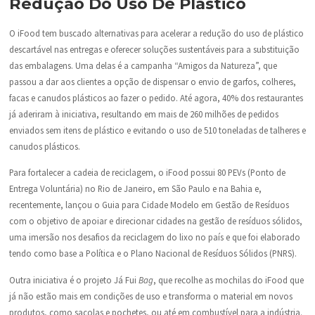
Redução Do Uso De Plástico
O iFood tem buscado alternativas para acelerar a redução do uso de plástico
descartável nas entregas e oferecer soluções sustentáveis para a substituição
das embalagens. Uma delas é a campanha “Amigos da Natureza”, que
passou a dar aos clientes a opção de dispensar o envio de garfos, colheres,
facas e canudos plásticos ao fazer o pedido. Até agora, 40% dos restaurantes
já aderiram à iniciativa, resultando em mais de 260 milhões de pedidos
enviados sem itens de plástico e evitando o uso de 510 toneladas de talheres e
canudos plásticos.
Para fortalecer a cadeia de reciclagem, o iFood possui 80 PEVs (Ponto de
Entrega Voluntária) no Rio de Janeiro, em São Paulo e na Bahia e,
recentemente, lançou o Guia para Cidade Modelo em Gestão de Resíduos
com o objetivo de apoiar e direcionar cidades na gestão de resíduos sólidos,
uma imersão nos desafios da reciclagem do lixo no país e que foi elaborado
tendo como base a Política e o Plano Nacional de Resíduos Sólidos (PNRS).
Outra iniciativa é o projeto Já Fui
Bag
, que recolhe as mochilas do iFood que
já não estão mais em condições de uso e transforma o material em novos
produtos, como sacolas e pochetes, ou até em combustível para a indústria.