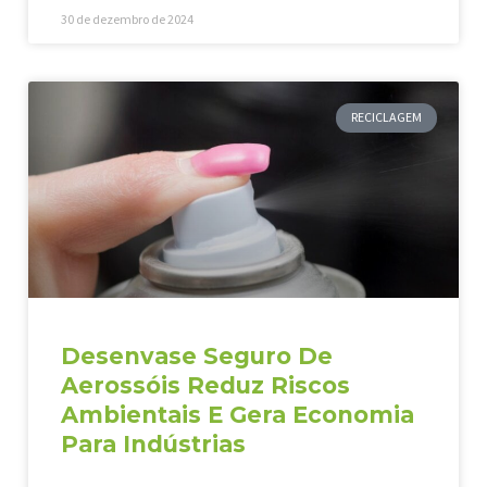
30 de dezembro de 2024
RECICLAGEM
Desenvase Seguro De
Aerossóis Reduz Riscos
Ambientais E Gera Economia
Para Indústrias