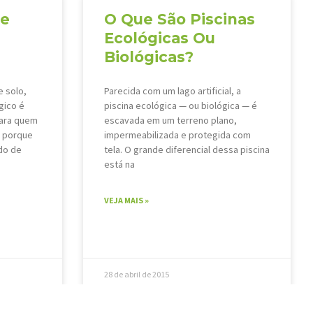
De
O Que São Piscinas
Ecológicas Ou
Biológicas?
 solo,
Parecida com um lago artificial, a
gico é
piscina ecológica — ou biológica — é
para quem
escavada em um terreno plano,
o porque
impermeabilizada e protegida com
do de
tela. O grande diferencial dessa piscina
está na
VEJA MAIS »
28 de abril de 2015
0
31
32
33
34
35
36
37
38
39
40
41
42
43
44