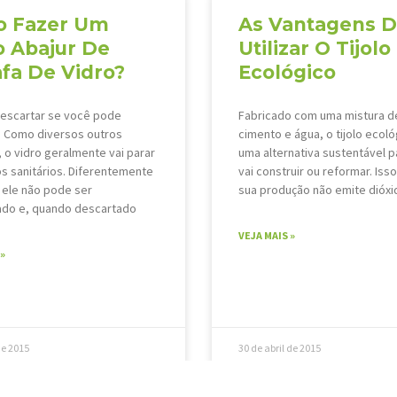
 Fazer Um
As Vantagens 
o Abajur De
Utilizar O Tijolo
afa De Vidro?
Ecológico
escartar se você pode
Fabricado com uma mistura de
r? Como diversos outros
cimento e água, o tijolo ecoló
, o vidro geralmente vai parar
uma alternativa sustentável 
s sanitários. Diferentemente
vai construir ou reformar. Iss
 ele não pode ser
sua produção não emite dióxi
do e, quando descartado
VEJA MAIS »
»
de 2015
30 de abril de 2015
15
16
17
18
19
20
21
22
23
24
25
26
27
28
29
3