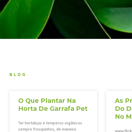
BLOG
O Que Plantar Na
As Pr
Horta De Garrafa Pet
Do D
No M
Ter hortaliças e temperos orgânicos
sempre fresquinhos, de maneira
www.flic