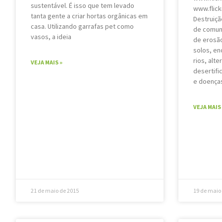
sustentável. É isso que tem levado
www.flic
tanta gente a criar hortas orgânicas em
Destruiçã
casa. Utilizando garrafas pet como
de comun
vasos, a ideia
de erosã
solos, e
rios, alte
VEJA MAIS »
desertifi
e doenças
VEJA MAIS 
21 de maio de 2015
19 de maio