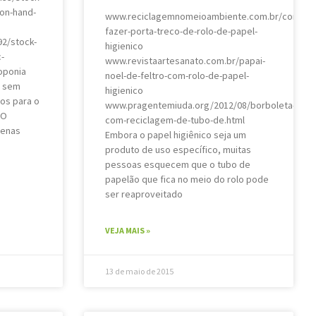
on-hand-
www.reciclagemnomeioambiente.com.br/como-
fazer-porta-treco-de-rolo-de-papel-
2/stock-
higienico
-
www.revistaartesanato.com.br/papai-
oponia
noel-de-feltro-com-rolo-de-papel-
s sem
higienico
dos para o
www.pragentemiuda.org/2012/08/borboleta-
 O
com-reciclagem-de-tubo-de.html
penas
Embora o papel higiênico seja um
produto de uso específico, muitas
pessoas esquecem que o tubo de
papelão que fica no meio do rolo pode
ser reaproveitado
VEJA MAIS »
13 de maio de 2015