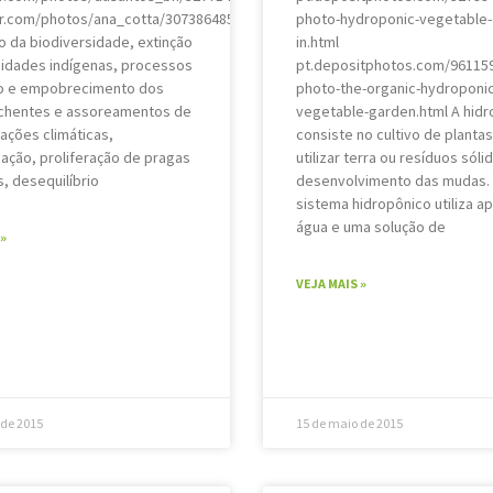
kr.com/photos/ana_cotta/3073864851
photo-hydroponic-vegetable-
o da biodiversidade, extinção
in.html
idades indígenas, processos
pt.depositphotos.com/961159
o e empobrecimento dos
photo-the-organic-hydroponic
nchentes e assoreamentos de
vegetable-garden.html A hidr
rações climáticas,
consiste no cultivo de planta
cação, proliferação de pragas
utilizar terra ou resíduos sóli
, desequilíbrio
desenvolvimento das mudas.
sistema hidropônico utiliza a
água e uma solução de
»
VEJA MAIS »
 de 2015
15 de maio de 2015