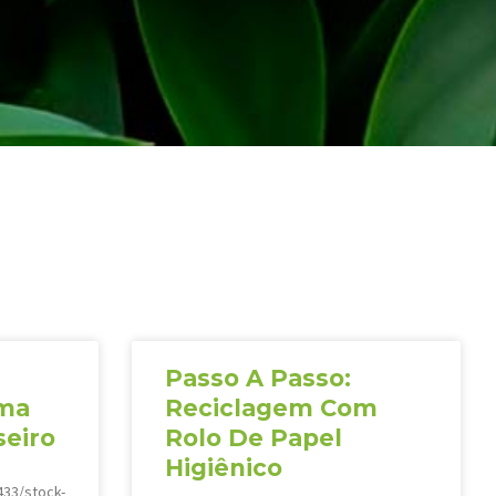
Passo A Passo:
ema
Reciclagem Com
seiro
Rolo De Papel
Higiênico
33/stock-