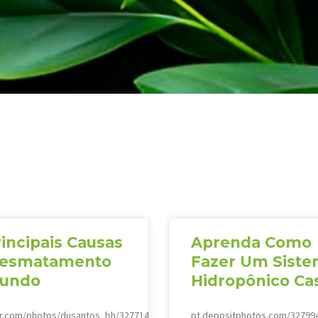
incipais Causas
Aprenda Como
esmatamento
Fazer Um Sist
undo
Hidropônico Ca
kr.com/photos/dusantos_bh/3277144223
pt.depositphotos.com/327994