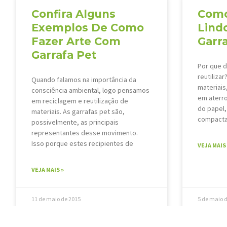
Confira Alguns
Como
Exemplos De Como
Lind
Fazer Arte Com
Garr
Garrafa Pet
Por que d
reutiliza
Quando falamos na importância da
materiais
consciência ambiental, logo pensamos
em aterro
em reciclagem e reutilização de
do papel,
materiais. As garrafas pet são,
compacta
possivelmente, as principais
representantes desse movimento.
Isso porque estes recipientes de
VEJA MAIS 
VEJA MAIS »
11 de maio de 2015
5 de maio 
« Anterior
1
2
3
4
5
6
7
8
9
10
11
12
13
14