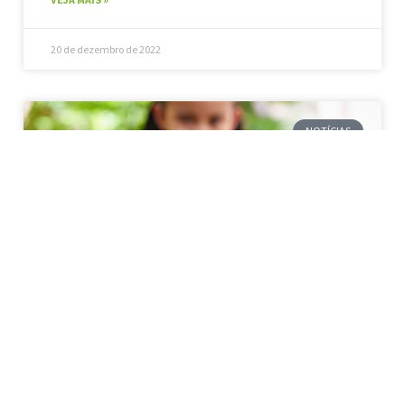
20 de dezembro de 2022
NOTÍCIAS
Projeto De Escola Do Interior
De Porto Alegre Virou
Modelo De Sustentabilidade