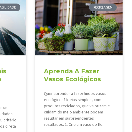
ABILIDADE
RECICLAGEM
is
Aprenda A Fazer
o
Vasos Ecológicos
Quer aprender a fazer lindos vasos
ecológicos? Ideias simples, com
produtos reciclados, que valorizam e
ai um
cuidam do meio ambiente podem
cidades
resultar em surpreendentes
O critério
resultados. 1. Crie um vaso de flor
os direta