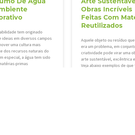
umo De Água
Arte Sustentáve
mbiente
Obras Incríveis
orativo
Feitas Com Mate
Reutilizados
abilidade tem originado
e ideias em diversos campos
Aquele objeto ou resíduo que
over uma cultura mais
era um problema, em conjunt
e dos recursos naturais do
criatividade pode virar uma o
Em especial, a água tem sido
arte sustentável, excêntrica e
matérias-primas
Veja abaixo exemplos de que
»
VEJA MAIS »
o de 2019
26 de dezembro de 2018
15
16
17
18
19
20
21
22
23
24
25
26
27
28
29
3
59
60
61
62
63
64
65
66
67
68
69
70
71
72
73
7
89
90
91
Próximo »