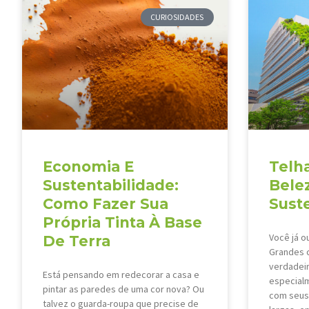
CURIOSIDADES
Economia E
Telh
Sustentabilidade:
Bele
Como Fazer Sua
Sust
Própria Tinta À Base
Você já o
De Terra
Grandes 
verdadeir
Está pensando em redecorar a casa e
especial
pintar as paredes de uma cor nova? Ou
com seus 
talvez o guarda-roupa que precise de