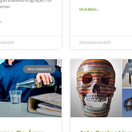
ngarrafamento e agitação. Por
ernas
VEJA MAIS »
»
ro de 2019
24 de janeiro de 2019
MEIO AMBIENTE
R