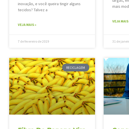
largas, e
inovação, e você queira tingir alguns
mais mod
tecidos? Talvez a
VEJA MAIS 
VEJA MAIS »
7 de fevereiro de 2019
31 de janei
RECICLAGEM