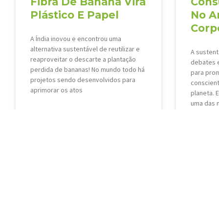
Fibra De Banana Vira
Cons
Plástico E Papel
No A
Corp
A Índia inovou e encontrou uma
alternativa sustentável de reutilizar e
A sustent
reaproveitar o descarte a plantação
debates 
perdida de bananas! No mundo todo há
para prom
projetos sendo desenvolvidos para
conscient
aprimorar os atos
planeta. 
uma das 
VEJA MAIS »
VEJA MAIS 
10 de janeiro de 2019
3 de janeir
« Anterior
1
2
3
4
5
6
7
8
9
10
11
12
13
14
45
46
47
48
49
50
51
52
53
54
55
56
57
58