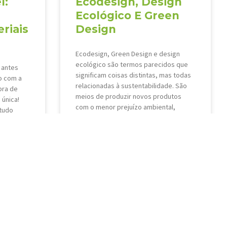
l:
Ecodesign, Design
Ecológico E Green
riais
Design
Ecodesign, Green Design e design
ecológico são termos parecidos que
 antes
significam coisas distintas, mas todas
o com a
relacionadas à sustentabilidade. São
bra de
meios de produzir novos produtos
 única!
com o menor prejuízo ambiental,
 tudo
através
VEJA MAIS »
18 de dezembro de 2018
0
31
32
33
34
35
36
37
38
39
40
41
42
43
44
4
75
76
77
78
79
80
81
82
83
84
85
86
87
88