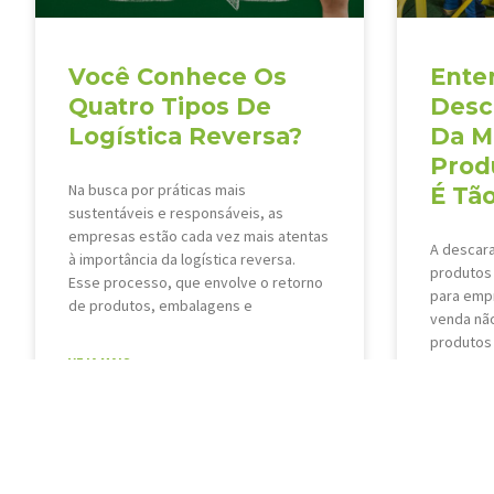
Você Conhece Os
Ente
Quatro Tipos De
Desc
Logística Reversa?
Da M
Prod
Na busca por práticas mais
É Tã
sustentáveis e responsáveis, as
empresas estão cada vez mais atentas
A descar
à importância da logística reversa.
produtos
Esse processo, que envolve o retorno
para empr
de produtos, embalagens e
venda não
produtos 
VEJA MAIS »
Esse pro
VEJA MAIS 