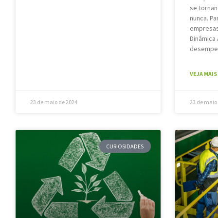
se tornan
nunca. Pa
empresas
Dinâmica 
desempe
VEJA MAIS 
23 de maio de 2024
23 de maio
CURIOSIDADES