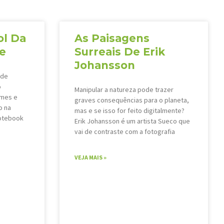
ol Da
As Paisagens
de
Surreais De Erik
Johansson
 de
o
Manipular a natureza pode trazer
lmes e
graves consequências para o planeta,
o na
mas e se isso for feito digitalmente?
notebook
Erik Johansson é um artista Sueco que
vai de contraste com a fotografia
VEJA MAIS »