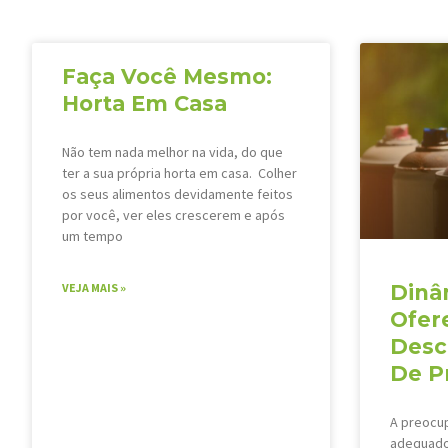
Faça Você Mesmo:
Horta Em Casa
Não tem nada melhor na vida, do que
ter a sua própria horta em casa. Colher
os seus alimentos devidamente feitos
por você, ver eles crescerem e após
um tempo
VEJA MAIS »
Dinâ
Ofer
Desc
De P
A preocu
adequado 