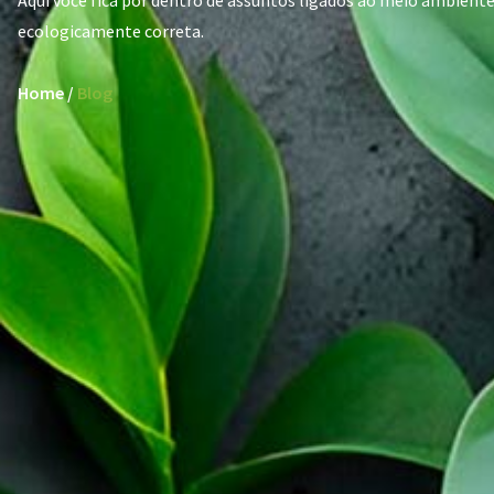
Aqui você fica por dentro de assuntos ligados ao meio ambient
ecologicamente correta.
Home /
Blog