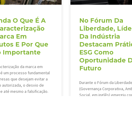
nda O Que É A
No Fórum Da
aracterização
Liberdade, Líde
arca Em
Da Indústria
utos E Por Que
Destacam Práti
o Importante
ESG Como
Oportunidade 
acterização da marca em
Futuro
 é um processo fundamental
esas que desejam evitar a
Durante o Fórum da Liberdade
 autorizada, o desvio de
(Governança Corporativa, Amb
e até mesmo a falsificação.
Social, em inglês) emergiu c
cedimento
central, evidenciando sua imp
para o futuro dos negócios. O
»
“Semeando o
VEJA MAIS »