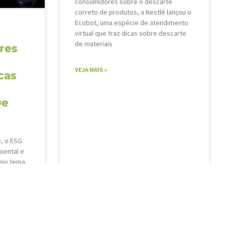
consumidores sobre o descarte
correto de produtos, a Nestlé lançou o
Ecobot, uma espécie de atendimento
virtual que traz dicas sobre descarte
de materiais
res
VEJA MAIS »
cas
De
, o ESG
iental e
omo tema
ortância
 painel