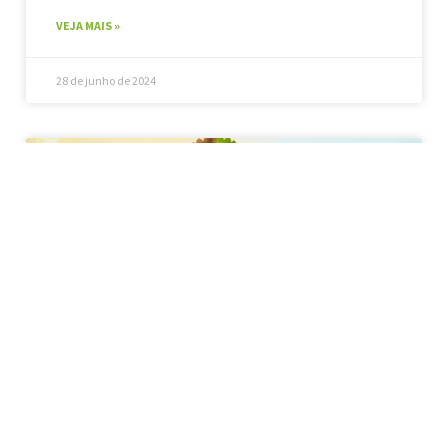
VEJA MAIS »
28 de junho de 2024
MEIO AMBIENTE
Saiba O Que É Impacto
Ambiental Positivo E
Negativo