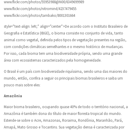
www.flickr.com/photos/55953988@N00/6349699989
www.flickr.com/photos/nitromind/4237479455
www.flickr.com/photos/tambako/8001301664
style=”text-align: left;” align=”center”>De acordo com o Instituto Brasileiro de
Geografia e Estatística (IBGE), o bioma consiste no conjunto de vida, tanto
animal como vegetal, definida pelos tipos de vegetação presentes na região,
com condições climáticas semelhantes e o mesmo histórico de mudanças.
Por isso, cada bioma tem uma biodiversidade própria, sendo uma grande
área com ecossistemas caracterizados pela homogeneidade.
O Brasil é um país com biodiversidade riquíssima, sendo uma das maiores do
mundo, então, confira a seguir os principais biomas brasileiros e saiba um
pouco mais sobre eles:
Amazônia
Maior bioma brasileiro, ocupando quase 40% de todo o território nacional, a
Amazônia é também dona do título de maior floresta tropical do mundo.
Estende-se sobre o Acre, Amazonas, Roraima, Rondônia, Maranhão, Pará,
Amapá, Mato Grosso e Tocantins. Sua vegetação densa é caracterizada por