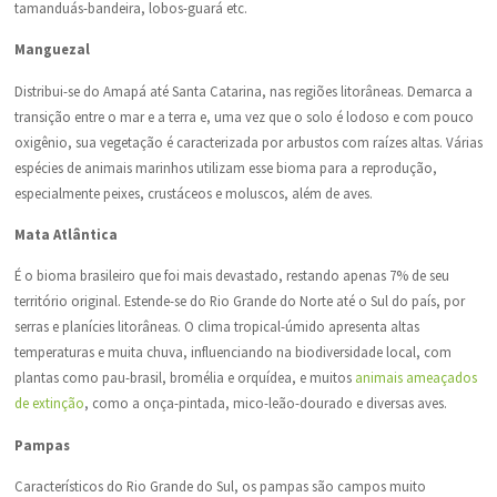
tamanduás-bandeira, lobos-guará etc.
Manguezal
Distribui-se do Amapá até Santa Catarina, nas regiões litorâneas. Demarca a
transição entre o mar e a terra e, uma vez que o solo é lodoso e com pouco
oxigênio, sua vegetação é caracterizada por arbustos com raízes altas. Várias
espécies de animais marinhos utilizam esse bioma para a reprodução,
especialmente peixes, crustáceos e moluscos, além de aves.
Mata Atlântica
É o bioma brasileiro que foi mais devastado, restando apenas 7% de seu
território original. Estende-se do Rio Grande do Norte até o Sul do país, por
serras e planícies litorâneas. O clima tropical-úmido apresenta altas
temperaturas e muita chuva, influenciando na biodiversidade local, com
plantas como pau-brasil, bromélia e orquídea, e muitos
animais ameaçados
de extinção
, como a onça-pintada, mico-leão-dourado e diversas aves.
Pampas
Característicos do Rio Grande do Sul, os pampas são campos muito