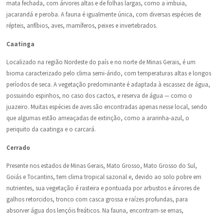
mata fechada, com árvores altas e de folhas largas, como a imbuia,
jacarandá e peroba. A fauna é igualmente única, com diversas espécies de
répteis, anfíbios, aves, mamíferos, peixes e invertebrados.
Caatinga
Localizado na região Nordeste do país e no norte de Minas Gerais, é um
bioma caracterizado pelo clima semi-árido, com temperaturas altas e longos
períodos de seca. A vegetação predominante é adaptada à escassez de água,
possuindo espinhos, no caso dos cactos, e reserva de água — como o
juazeiro. Muitas espécies de aves são encontradas apenas nesse local, sendo
que algumas estão ameaçadas de extinção, como a ararinha-azul, o
periquito da caatinga e o carcará.
Cerrado
Presente nos estados de Minas Gerais, Mato Grosso, Mato Grosso do Sul,
Goiás e Tocantins, tem clima tropical sazonal e, devido ao solo pobre em
nutrientes, sua vegetação é rasteira e pontuada por arbustos e árvores de
galhos retorcidos, tronco com casca grossa e raízes profundas, para
absorver água dos lençóis freáticos. Na fauna, encontram-se emas,