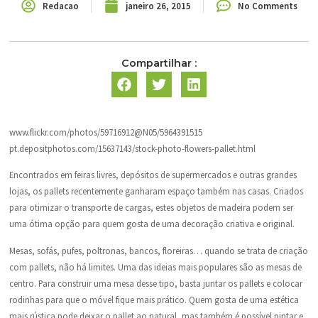
Redacao
janeiro 26, 2015
No Comments
Compartilhar :
www.flickr.com/photos/59716912@N05/5964391515
pt.depositphotos.com/15637143/stock-photo-flowers-pallet.html
Encontrados em feiras livres, depósitos de supermercados e outras grandes
lojas, os pallets recentemente ganharam espaço também nas casas. Criados
para otimizar o transporte de cargas, estes objetos de madeira podem ser
uma ótima opção para quem gosta de uma decoração criativa e original.
Mesas, sofás, pufes, poltronas, bancos, floreiras… quando se trata de criação
com pallets, não há limites. Uma das ideias mais populares são as mesas de
centro. Para construir uma mesa desse tipo, basta juntar os pallets e colocar
rodinhas para que o móvel fique mais prático. Quem gosta de uma estética
mais rústica pode deixar o pallet ao natural, mas também é possível pintar e