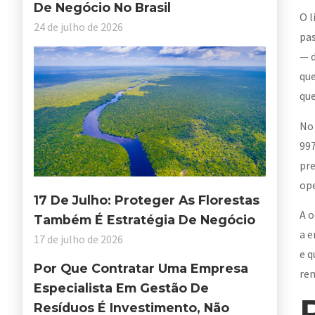
De Negócio No Brasil
O l
24 de julho de 2026
pas
— d
que
que
No 
997
pre
op
17 De Julho: Proteger As Florestas
A o
Também É Estratégia De Negócio
a e
17 de julho de 2026
e q
Por Que Contratar Uma Empresa
ren
Especialista Em Gestão De
Resíduos É Investimento, Não