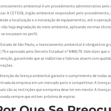
icenciamento ambiental é um procedimento administrativo pelo qu
sar. A CETESB, órgão ambiental responsável pelo procedimento, de
esde a localização e a instalação de equipamentos, até a operaç
 não haja degradação do meio ambiente, aplicando normas técnica
 se encaixam no perfil.
Estado de São Paulo, o licenciamento ambiental é obrigatório gr
/76 e aprovado pelo Decreto Estadual nº 8468/76. Vale dizer que
venção, garantindo que as indústrias e fabricas atuem com qualid
erações.
btenção da licença ambiental garante o cumprimento de todas as 
ntrada da empresa em um mercado justo e competitivo. A licença 
uais são as restrições que a empresa deve ter em mente. A licença 
ovada sempre que estiver próxima de expirar.
Por Que Se Preoc