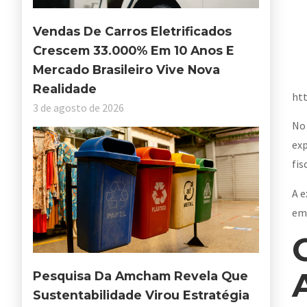
Vendas De Carros Eletrificados
Crescem 33.000% Em 10 Anos E
Mercado Brasileiro Vive Nova
Realidade
ht
3 de agosto de 2026
No 
exp
fis
A e
em
Pesquisa Da Amcham Revela Que
Sustentabilidade Virou Estratégia