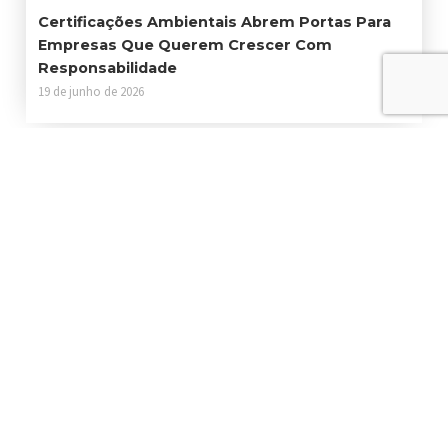
Certificações Ambientais Abrem Portas Para
Empresas Que Querem Crescer Com
Responsabilidade
19 de junho de 2026
Contato
Sede: Estrada Particular Fukutaro Yida, 1235 - Cooperativa - São
Bernardo do Campo - São Paulo, 09852-060