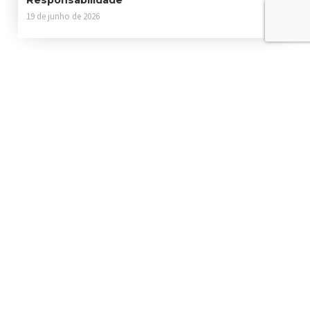
19 de junho de 2026
Contato
Sede: Estrada Particular Fukutaro Yida, 1235 - Cooperativa - São
Bernardo do Campo - São Paulo, 09852-060
Filial: Rua Henrique Mingardi, 1-85 - Novo Jardim Pagani - Bauru -
São Paulo, 17024-190